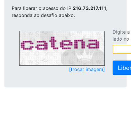
Para liberar o acesso
do IP
216.73.217.111
,
responda ao desafio abaixo.
Digite 
lado no
[trocar imagem]