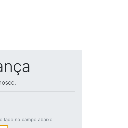
ança
nosco.
ao lado no campo abaixo