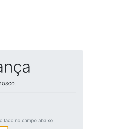
ança
nosco.
ao lado no campo abaixo