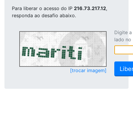
Para liberar o acesso
do IP
216.73.217.12
,
responda ao desafio abaixo.
Digite 
lado no
[trocar imagem]