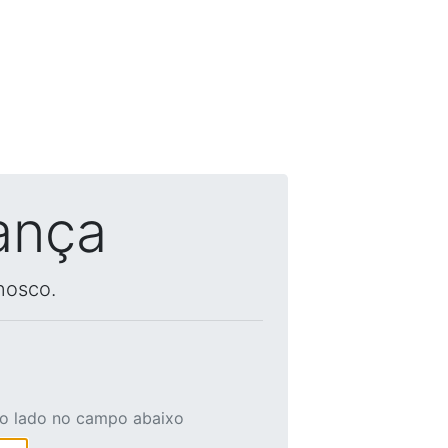
ança
nosco.
ao lado no campo abaixo