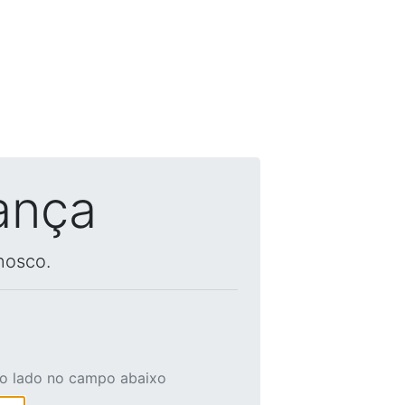
ança
nosco.
ao lado no campo abaixo