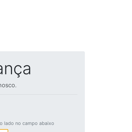
ança
nosco.
ao lado no campo abaixo