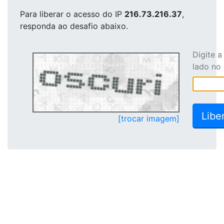
Para liberar o acesso
do IP
216.73.216.37
,
responda ao desafio abaixo.
Digite 
lado no
[trocar imagem]