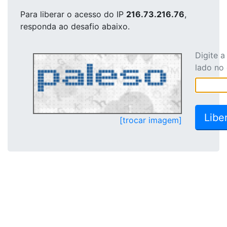
Para liberar o acesso
do IP
216.73.216.76
,
responda ao desafio abaixo.
Digite 
lado no
[trocar imagem]