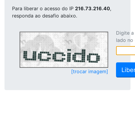
Para liberar o acesso
do IP
216.73.216.40
,
responda ao desafio abaixo.
Digite 
lado no
[trocar imagem]