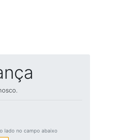
ança
nosco.
ao lado no campo abaixo