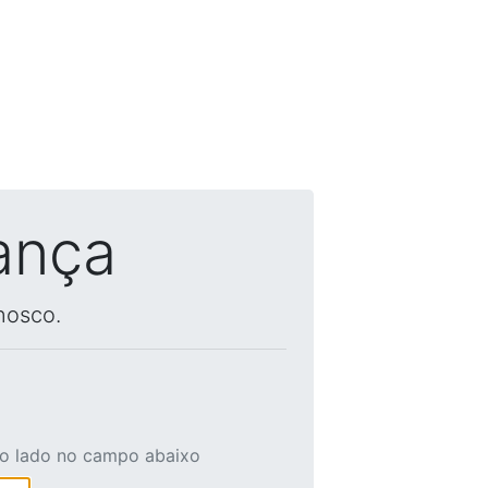
ança
nosco.
ao lado no campo abaixo