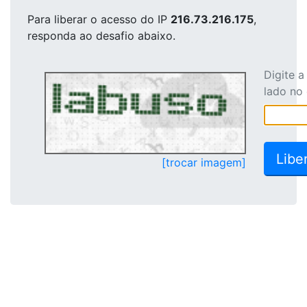
Para liberar o acesso
do IP
216.73.216.175
,
responda ao desafio abaixo.
Digite 
lado no
[trocar imagem]