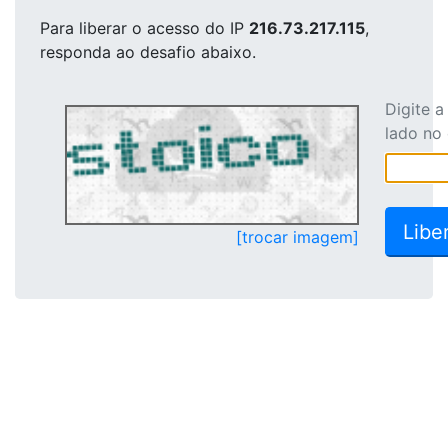
Para liberar o acesso
do IP
216.73.217.115
,
responda ao desafio abaixo.
Digite 
lado no
[trocar imagem]