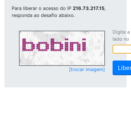
Para liberar o acesso
do IP
216.73.217.15
,
responda ao desafio abaixo.
Digite 
lado no
[trocar imagem]