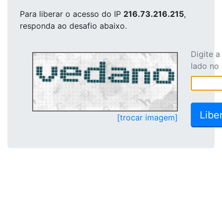
Para liberar o acesso
do IP
216.73.216.215
,
responda ao desafio abaixo.
Digite 
lado no
[trocar imagem]