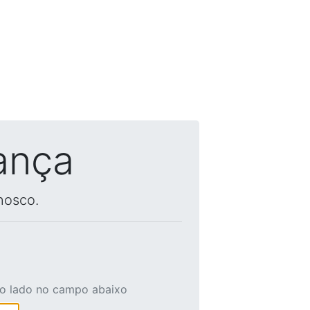
ança
nosco.
ao lado no campo abaixo