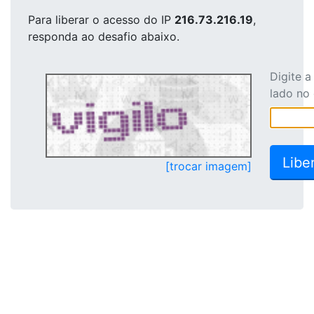
Para liberar o acesso
do IP
216.73.216.19
,
responda ao desafio abaixo.
Digite 
lado no
[trocar imagem]