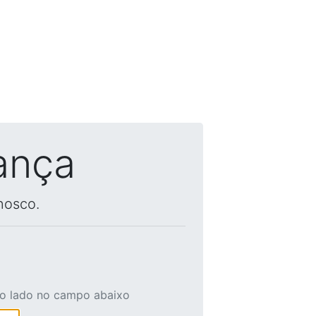
ança
nosco.
ao lado no campo abaixo