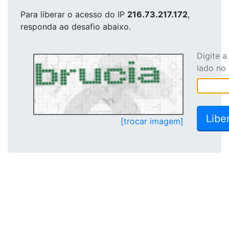
Para liberar o acesso
do IP
216.73.217.172
,
responda ao desafio abaixo.
Digite 
lado no
[trocar imagem]