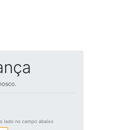
ança
nosco.
ao lado no campo abaixo