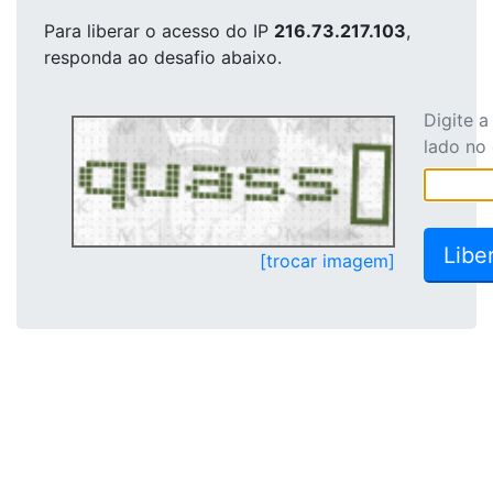
Para liberar o acesso
do IP
216.73.217.103
,
responda ao desafio abaixo.
Digite 
lado no
[trocar imagem]