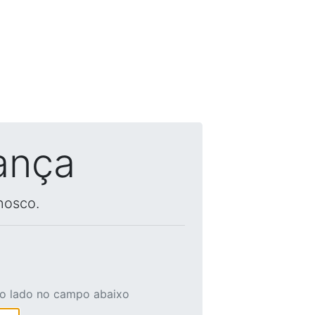
ança
nosco.
ao lado no campo abaixo