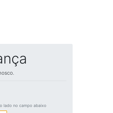
ança
nosco.
ao lado no campo abaixo