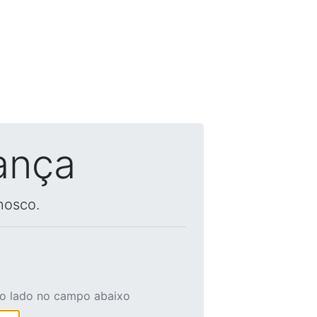
ança
nosco.
ao lado no campo abaixo