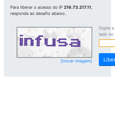
Para liberar o acesso
do IP
216.73.217.11
,
responda ao desafio abaixo.
Digite 
lado no
[trocar imagem]