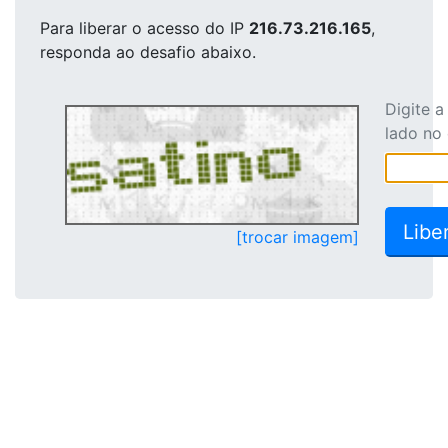
Para liberar o acesso
do IP
216.73.216.165
,
responda ao desafio abaixo.
Digite 
lado no
[trocar imagem]