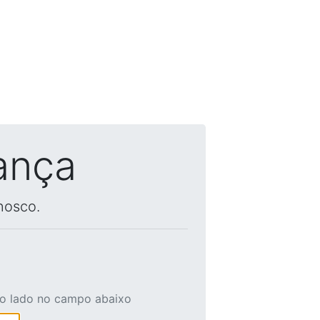
ança
nosco.
ao lado no campo abaixo