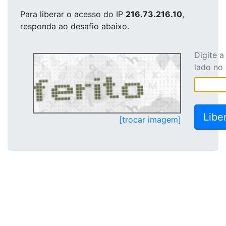
Para liberar o acesso
do IP
216.73.216.10
,
responda ao desafio abaixo.
Digite 
lado no
[trocar imagem]