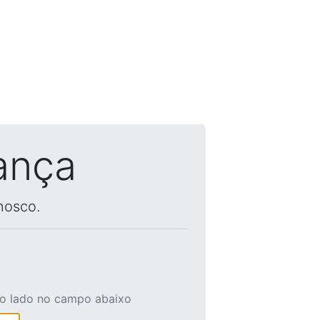
ança
nosco.
ao lado no campo abaixo