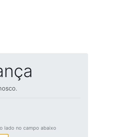
ança
nosco.
ao lado no campo abaixo