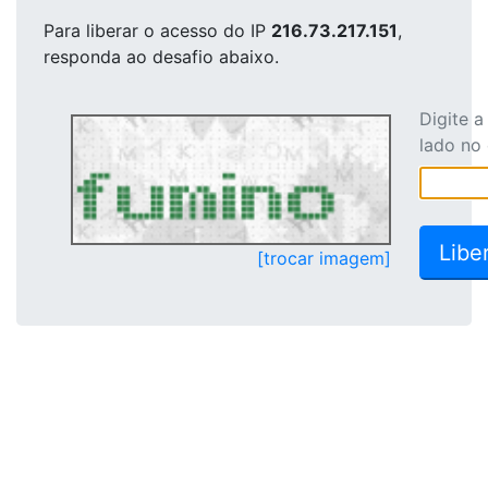
Para liberar o acesso
do IP
216.73.217.151
,
responda ao desafio abaixo.
Digite 
lado no
[trocar imagem]