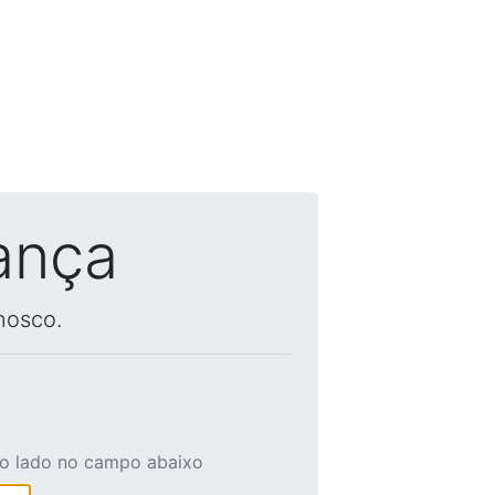
ança
nosco.
ao lado no campo abaixo