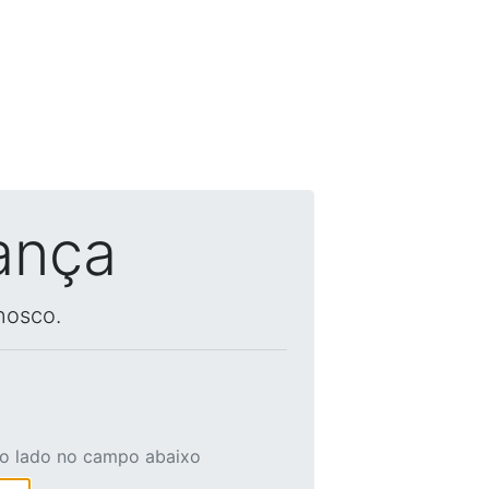
ança
nosco.
ao lado no campo abaixo