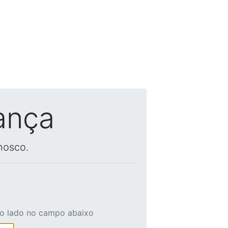
ança
nosco.
ao lado no campo abaixo