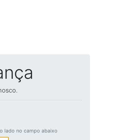
ança
nosco.
ao lado no campo abaixo