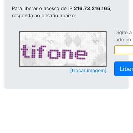
Para liberar o acesso
do IP
216.73.216.165
,
responda ao desafio abaixo.
Digite 
lado no
[trocar imagem]