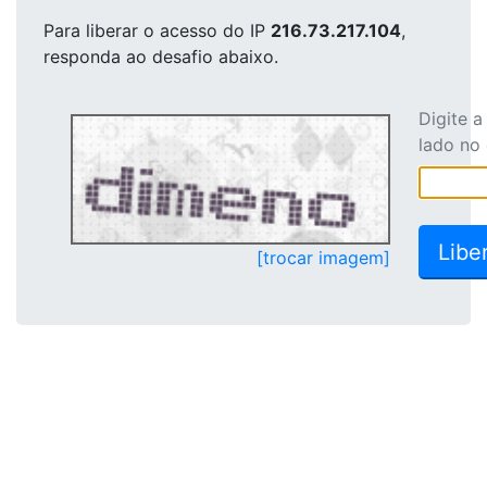
Para liberar o acesso
do IP
216.73.217.104
,
responda ao desafio abaixo.
Digite 
lado no
[trocar imagem]