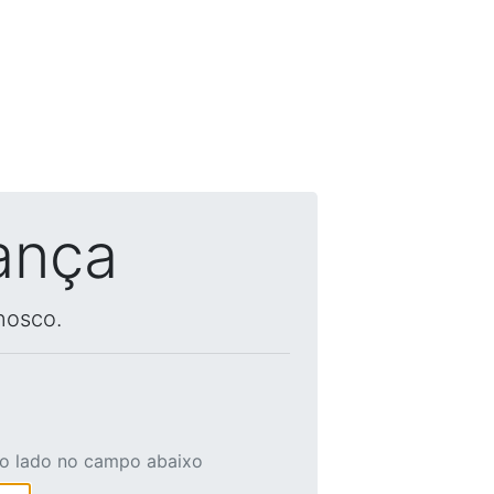
ança
nosco.
ao lado no campo abaixo