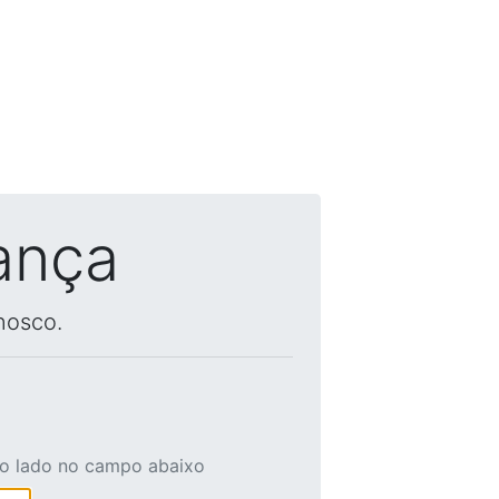
ança
nosco.
ao lado no campo abaixo