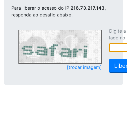
Para liberar o acesso
do IP
216.73.217.143
,
responda ao desafio abaixo.
Digite 
lado no
[trocar imagem]