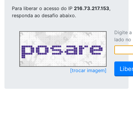
Para liberar o acesso
do IP
216.73.217.153
,
responda ao desafio abaixo.
Digite 
lado no
[trocar imagem]